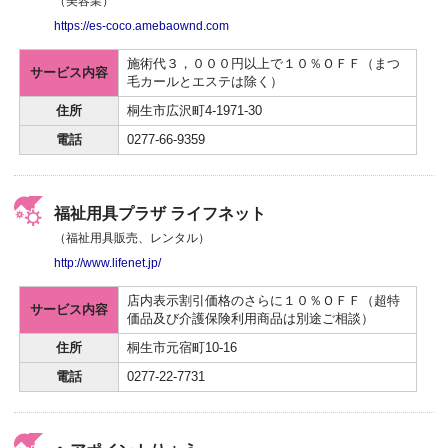
（美容業）
https://es-coco.amebaownd.com
施術代３，０００円以上で１０％ＯＦＦ（まつ
サービス内容
毛カールとエステは除く）
住所
桐生市広沢町4-1971-30
電話
0277-66-9359
福祉用具プラザ ライフネット
（福祉用具販売、レンタル）
http://www.lifenet.jp/
店内表示割引価格のさらに１０％ＯＦＦ（超特
サービス内容
価品及び介護保険利用商品は別途ご相談）
住所
桐生市元宿町10-16
電話
0277-22-7731