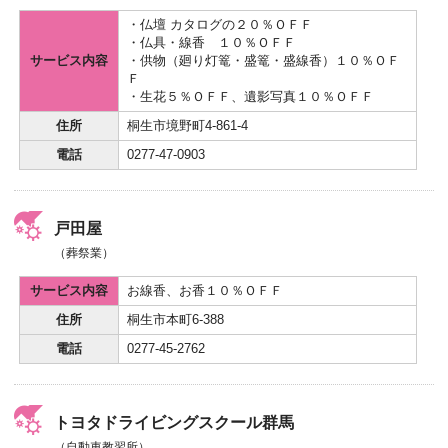
・仏壇 カタログの２０％ＯＦＦ
・仏具・線香 １０％ＯＦＦ
サービス内容
・供物（廻り灯篭・盛篭・盛線香）１０％ＯＦ
Ｆ
・生花５％ＯＦＦ、遺影写真１０％ＯＦＦ
住所
桐生市境野町4-861-4
電話
0277-47-0903
戸田屋
（葬祭業）
サービス内容
お線香、お香１０％ＯＦＦ
住所
桐生市本町6-388
電話
0277-45-2762
トヨタドライビングスクール群馬
（自動車教習所）