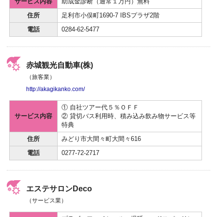
サービス内容
助成金診断（通常１万円）無料
住所
足利市小俣町1690-7 IBSプラザ2階
電話
0284-62-5477
赤城観光自動車(株)
（旅客業）
http://akagikanko.com/
① 自社ツアー代５％ＯＦＦ
サービス内容
② 貸切バス利用時、積み込み飲み物サービス等
特典
住所
みどり市大間々町大間々616
電話
0277-72-2717
エステサロンDeco
（サービス業）