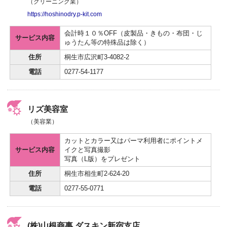
（クリーニング業）
https://hoshinodry.p-kit.com
会計時１０％OFF（皮製品・きもの・布団・じ
サービス内容
ゅうたん等の特殊品は除く）
住所
桐生市広沢町3-4082-2
電話
0277-54-1177
リズ美容室
（美容業）
カットとカラー又はパーマ利用者にポイントメ
サービス内容
イクと写真撮影
写真（L版）をプレゼント
住所
桐生市相生町2-624-20
電話
0277-55-0771
(株)山根商事 ダスキン新宿支店