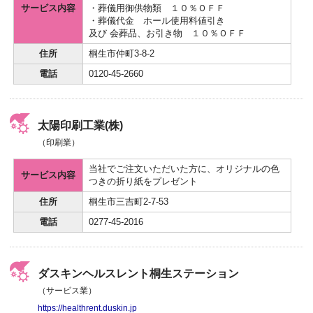
サービス内容
・葬儀用御供物類 １０％ＯＦＦ
・葬儀代金 ホール使用料値引き
及び 会葬品、お引き物 １０％ＯＦＦ
住所
桐生市仲町3-8-2
電話
0120-45-2660
太陽印刷工業(株)
（印刷業）
当社でご注文いただいた方に、オリジナルの色
サービス内容
つきの折り紙をプレゼント
住所
桐生市三吉町2-7-53
電話
0277-45-2016
ダスキンヘルスレント桐生ステーション
（サービス業）
https://healthrent.duskin.jp