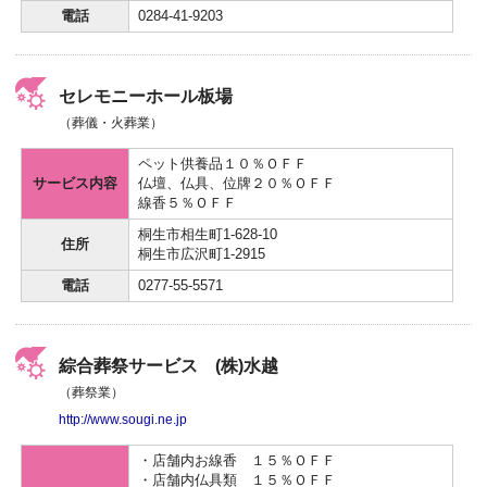
電話
0284-41-9203
セレモニーホール板場
（葬儀・火葬業）
ペット供養品１０％ＯＦＦ
サービス内容
仏壇、仏具、位牌２０％ＯＦＦ
線香５％ＯＦＦ
桐生市相生町1-628-10
住所
桐生市広沢町1-2915
電話
0277-55-5571
綜合葬祭サービス (株)水越
（葬祭業）
http://www.sougi.ne.jp
・店舗内お線香 １５％ＯＦＦ
・店舗内仏具類 １５％ＯＦＦ