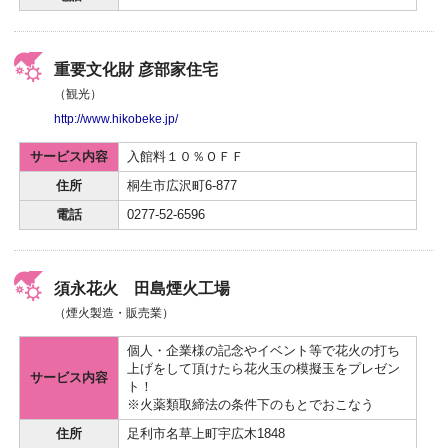
重要文化財 彦部家住宅
（観光）
http://www.hikobeke.jp/
サービス内容
入館料１０％ＯＦＦ
住所
桐生市広沢町6-877
電話
0277-52-6596
須永花火 田島煙火工場
（煙火製造・販売業）
個人・企業様の記念やイベント等で花火の打ち
上げをして頂けたら花火玉の模擬玉をプレゼン
サービス内容
ト！
※火薬類取締法の条件下のもとでおこなう
住所
足利市名草上町宇広木1848