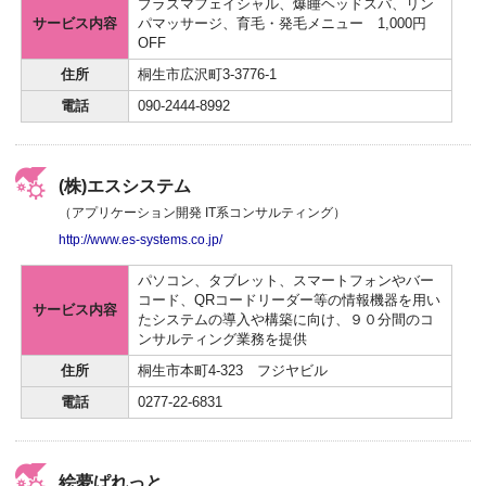
プラズマフェイシャル、爆睡ヘッドスパ、リン
サービス内容
パマッサージ、育毛・発毛メニュー 1,000円
OFF
住所
桐生市広沢町3-3776-1
電話
090-2444-8992
(株)エスシステム
（アプリケーション開発 IT系コンサルティング）
http://www.es-systems.co.jp/
パソコン、タブレット、スマートフォンやバー
コード、QRコードリーダー等の情報機器を用い
サービス内容
たシステムの導入や構築に向け、９０分間のコ
ンサルティング業務を提供
住所
桐生市本町4-323 フジヤビル
電話
0277-22-6831
絵夢ぱれっと