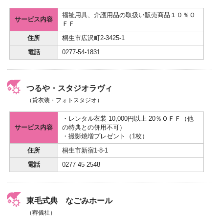
福祉用具、介護用品の取扱い販売商品１０％Ｏ
サービス内容
ＦＦ
住所
桐生市広沢町2-3425-1
電話
0277-54-1831
つるや・スタジオラヴィ
（貸衣装・フォトスタジオ）
・レンタル衣装 10,000円以上 20％ＯＦＦ（他
サービス内容
の特典との併用不可）
・撮影焼増プレゼント（1枚）
住所
桐生市新宿1-8-1
電話
0277-45-2548
東毛式典 なごみホール
（葬儀社）