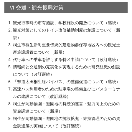
Ⅵ 交通・観光振興対策
観光行事時の市有施設、学校施設の開放について（継続）
観光対策としてのトイレ改修補助制度の創設について（新
規）
桐生市桐生新町重要伝統的建造物群保存地区内への観光土
産施設設置について（新規）
代行車への乗車を許可する特区申請について（改訂継続）
情報網と交通網の充実化を実現するための研究組織の創設
について（改訂継続）
「県道太田桐生線バイパス」の整備促進について（継続）
高速バス利用者のための駐車場の整備並びにバスターミナ
ルの建設について（改訂継続）
桐生が岡動物園・遊園地の持続的運営・魅力向上のための
資金調達について（新規）
桐生が岡動物園・遊園地の施設拡充・維持管理のための資
金調達策の実施について（改訂継続）