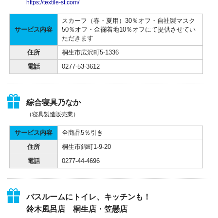
https://textile-st.com/
スカーフ（春・夏用）30％オフ・自社製マスク
サービス内容
50％オフ・金襴着地10％オフにて提供させてい
ただきます
住所
桐生市広沢町5-1336
電話
0277-53-3612
綜合寝具乃なか
（寝具製造販売業）
サービス内容
全商品5％引き
住所
桐生市錦町1-9-20
電話
0277-44-4696
バスルームにトイレ、キッチンも！
鈴木風呂店 桐生店・笠懸店