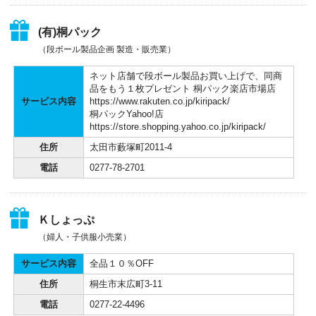
(有)桐パック
（段ボール製品企画 製造・販売業）
ネット店舗で段ボール製品お買い上げで、同商
品をもう１枚プレゼント 桐パック楽店市場店
サービス内容
https://www.rakuten.co.jp/kiripack/
桐パックYahoo!店
https://store.shopping.yahoo.co.jp/kiripack/
住所
太田市藪塚町2011-4
電話
0277-78-2701
Ｋしょっぷ
（婦人・子供服小売業）
サービス内容
全品１０％OFF
住所
桐生市末広町3-11
電話
0277-22-4496