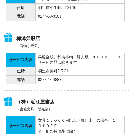
住所
桐生市相生町5-204-16
電話
0277-53-3301
梅澤呉服店
（着物小売業）
呉服全般、和装小物、婦人服 １０％ＯＦＦ ※
サービス内容
サービス品は除きます
住所
桐生市錦町2-5-21
電話
0277-44-4888
（株）近江屋書店
（書籍文具・販売業）
文具１，０００円以上お買い上げの場合、１
サービス内容
０％ＯＦＦ
※一部の特価品は除く