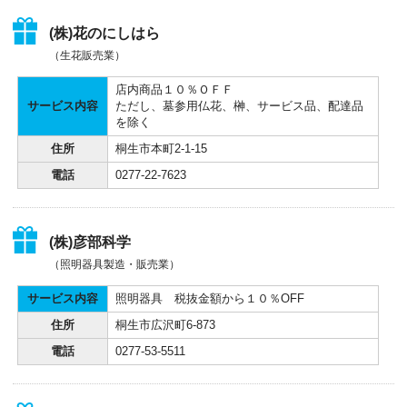
(株)花のにしはら
（生花販売業）
店内商品１０％ＯＦＦ
サービス内容
ただし、墓参用仏花、榊、サービス品、配達品
を除く
住所
桐生市本町2-1-15
電話
0277-22-7623
(株)彦部科学
（照明器具製造・販売業）
サービス内容
照明器具 税抜金額から１０％OFF
住所
桐生市広沢町6-873
電話
0277-53-5511