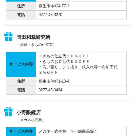
住所
桐生市本町4-77-1
電話
0277-45-3270
岡田和裁研究所
（和裁・きもの仕立業）
・きもの仕立代１０％ＯＦＦ
・きものお直し代５％ＯＦＦ
サービス内容
・洗い張り、シミ抜き、紋入れ等一次加工代
３％ＯＦＦ
住所
桐生市仲町1-10-4
電話
0277-45-0434
小野眼鏡店
（メガネ小売業）
サービス内容
メガネ一式半額 ※一部商品除く