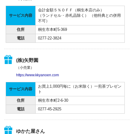
会計金額５％ＯＦＦ（桐生本店のみ）
サービス内容
（ランドセル・赤札品除く） （他特典との併用
不可）
住所
桐生市本町5-369
電話
0277-22-3824
(株)矢野園
（小売業）
https://www.kkyanoen.com
お買上1,000円毎に（お米除く）一煎茶プレゼン
サービス内容
ト
住所
桐生市本町2-6-30
電話
0277-45-2925
ゆかた屋さん