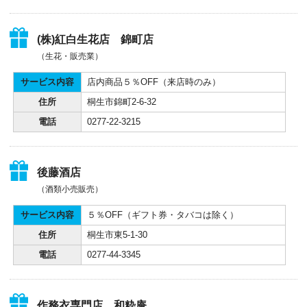
(株)紅白生花店 錦町店
（生花・販売業）
サービス内容
店内商品５％OFF（来店時のみ）
住所
桐生市錦町2-6-32
電話
0277-22-3215
後藤酒店
（酒類小売販売）
サービス内容
５％OFF（ギフト券・タバコは除く）
住所
桐生市東5-1-30
電話
0277-44-3345
作務衣専門店 和粋庵