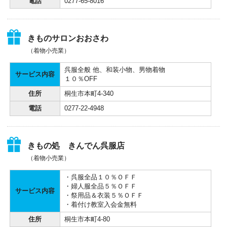
電話
0277-65-8016
きものサロンおおさわ
（着物小売業）
呉服全般 他、和装小物、男物着物
サービス内容
１０％OFF
住所
桐生市本町4-340
電話
0277-22-4948
きもの処 きんでん呉服店
（着物小売業）
・呉服全品１０％ＯＦＦ
・婦人服全品５％ＯＦＦ
サービス内容
・祭用品＆衣装５％ＯＦＦ
・着付け教室入会金無料
住所
桐生市本町4-80