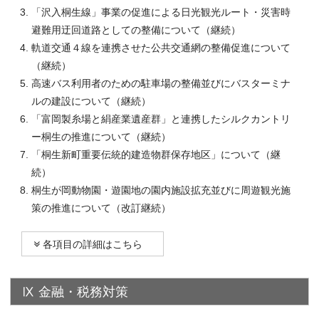
「沢入桐生線」事業の促進による日光観光ルート・災害時
避難用迂回道路としての整備について（継続）
軌道交通４線を連携させた公共交通網の整備促進について
（継続）
高速バス利用者のための駐車場の整備並びにバスターミナ
ルの建設について（継続）
「富岡製糸場と絹産業遺産群」と連携したシルクカントリ
ー桐生の推進について（継続）
「桐生新町重要伝統的建造物群保存地区」について（継
続）
桐生が岡動物園・遊園地の園内施設拡充並びに周遊観光施
策の推進について（改訂継続）
各項目の詳細はこちら
Ⅸ 金融・税務対策