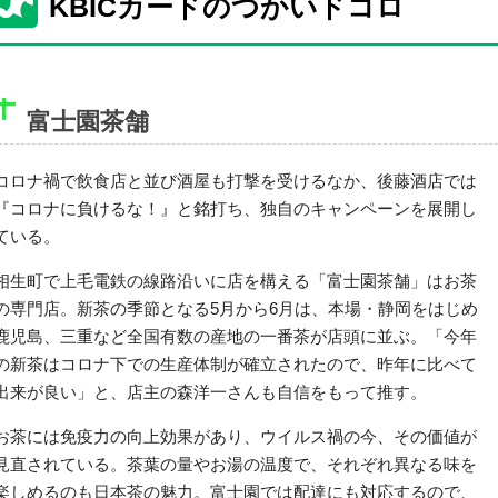
KBICカードのつかいドコロ
富士園茶舗
コロナ禍で飲食店と並び酒屋も打撃を受けるなか、後藤酒店では
『コロナに負けるな！』と銘打ち、独自のキャンペーンを展開し
ている。
相生町で上毛電鉄の線路沿いに店を構える「富士園茶舗」はお茶
の専門店。新茶の季節となる5月から6月は、本場・静岡をはじめ
鹿児島、三重など全国有数の産地の一番茶が店頭に並ぶ。「今年
の新茶はコロナ下での生産体制が確立されたので、昨年に比べて
出来が良い」と、店主の森洋一さんも自信をもって推す。
お茶には免疫力の向上効果があり、ウイルス禍の今、その価値が
見直されている。茶葉の量やお湯の温度で、それぞれ異なる味を
楽しめるのも日本茶の魅力。富士園では配達にも対応するので、