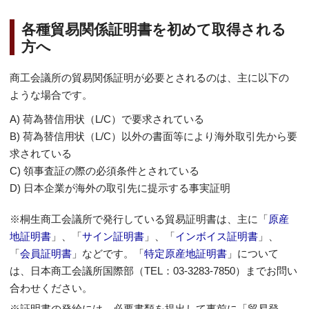
各種貿易関係証明書を初めて取得される
方へ
商工会議所の貿易関係証明が必要とされるのは、主に以下の
ような場合です。
A) 荷為替信用状（L/C）で要求されている
B) 荷為替信用状（L/C）以外の書面等により海外取引先から要
求されている
C) 領事査証の際の必須条件とされている
D) 日本企業が海外の取引先に提示する事実証明
※桐生商工会議所で発行している貿易証明書は、主に「
原産
地証明書
」、「
サイン証明書
」、「
インボイス証明書
」、
「
会員証明書
」などです。「
特定原産地証明書
」について
は、日本商工会議所国際部（TEL：03-3283-7850）までお問い
合わせください。
※証明書の発給には、必要書類を提出して事前に「貿易登